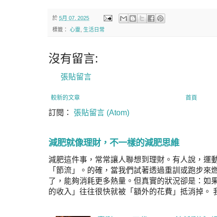
於
5月 07, 2025
標籤：
心靈
,
生活日常
沒有留言:
張貼留言
較新的文章
首頁
訂閱：
張貼留言 (Atom)
減肥就像理財，不一樣的減肥思維
減肥這件事，常常讓人聯想到理財。有人說，運
「節流」。的確，當我們試著透過重訓或跑步來
了，能夠消耗更多熱量。但真實的狀況卻是：如
的收入」往往很快就被「額外的花費」抵消掉。 我