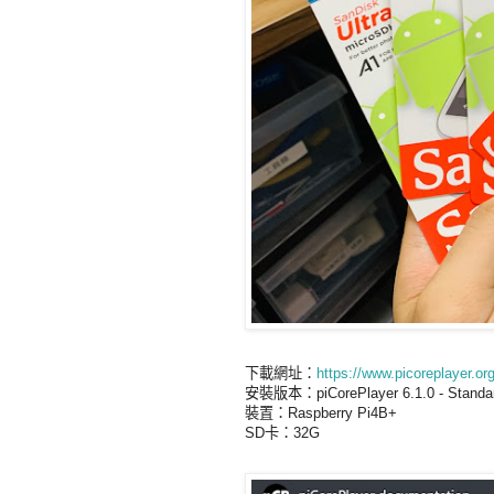
下載網址：
https://www.picoreplayer.org
安裝版本：piCorePlayer 6.1.0 - Standar
裝置：Raspberry Pi4B+
SD卡：32G