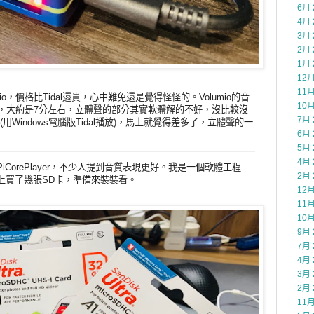
6月 
4月 
3月 
2月 
1月 
12月
11月
mio，價格比Tidal還貴，心中難免還是覺得怪怪的。Volumio的音
10月
話，大約是7分左右，立體聲的部分其實軟體解的不好，沒比較沒
7月 
比(用Windows電腦版Tidal播放)，馬上就覺得差多了，立體聲的一
6月 
5月 
4月 
CorePlayer，不少人提到音質表現更好。我是一個軟體工程
2月 
上買了幾張SD卡，準備來裝裝看。
12月
11月
10月
9月 
7月 
4月 
3月 
2月 
11月