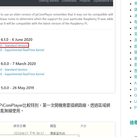
A
D
G
L
卡上，PiCorePlayer比較特別，第一次開機需要插網路線，透過區域網
P
才能無線使用。
檢