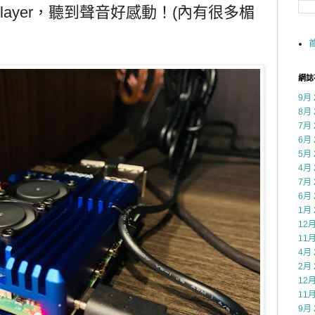
ePlayer，聽到聲音好感動！(內有很多楣
網誌
9月 
8月 
7月 
6月 
5月 
4月 
7月 
6月 
1月 
12月
11月
4月 
2月 
12月
11月
9月 