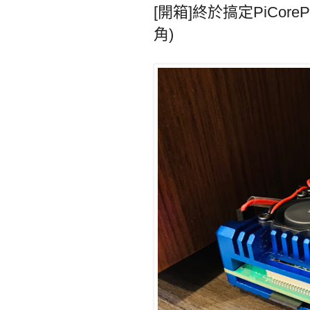
[開箱]終於搞定PiCor
角)