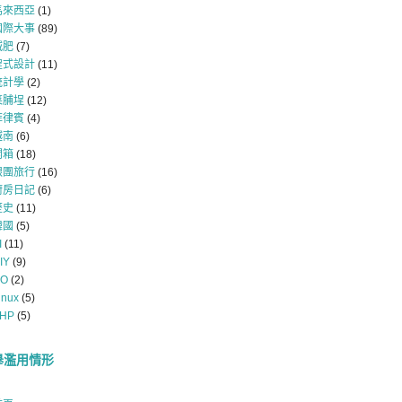
馬來西亞
(1)
國際大事
(89)
減肥
(7)
程式設計
(11)
統計學
(2)
菜脯埕
(12)
菲律賓
(4)
越南
(6)
開箱
(18)
跟團旅行
(16)
廚房日記
(6)
歷史
(11)
韓國
(5)
I
(11)
IY
(9)
O
(2)
inux
(5)
HP
(5)
舉濫用情形