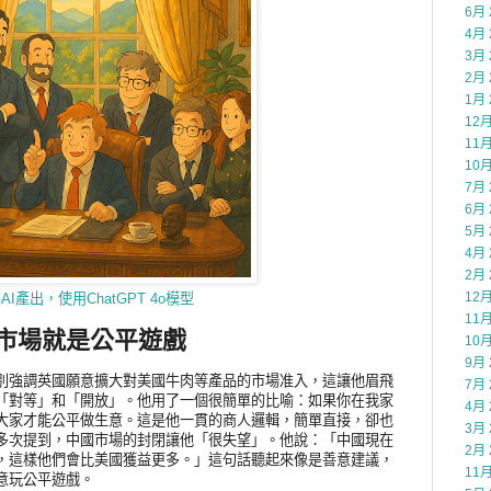
6月 
4月 
3月 
2月 
1月 
12月
11月
10月
7月 
6月 
5月 
4月 
2月 
12月
AI產出，使用ChatGPT 4o模型
11月
市場就是公平遊戲
10月
9月 
別強調英國願意擴大對美國牛肉等產品的市場准入，這讓他眉飛
7月 
「對等」和「開放」。他用了一個很簡單的比喻：如果你在我家
4月 
大家才能公平做生意。這是他一貫的商人邏輯，簡單直接，卻也
3月 
多次提到，中國市場的封閉讓他「很失望」。他說：「中國現在
2月 
，這樣他們會比美國獲益更多。」這句話聽起來像是善意建議，
11月
意玩公平遊戲。