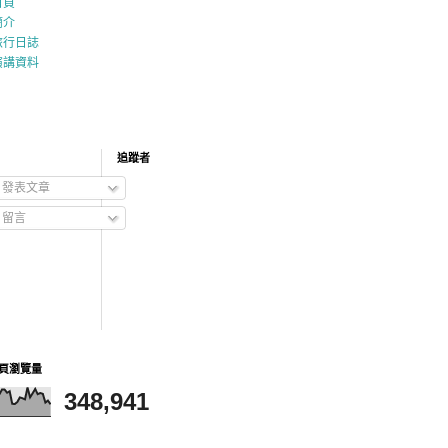
首頁
簡介
旅行日誌
演講資料
追蹤者
發表文章
留言
頁瀏覽量
348,941