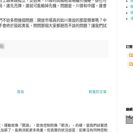
台上越來越孤立？反過來，川普的高關稅策略雖然強硬，卻也可
局，誰先亮牌，誰就可能輸掉先機。問題是，川普和中國，誰會
們不妨多問幾個問題：開放市場真的如川普說的那麼簡單嗎？中
不會終於鼓起勇氣，問問那個大家都避而不談的問題？讓我們拭
訂閱
首頁
較舊的文章
總網
說，運動就像「開源」，飲食控制則像「節流」。的確，當我們試著透
是加薪了，能夠消耗更多熱量。但真實的狀況卻是：如果沒有同時控制