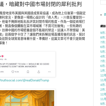
議，暗藏對中國市場封閉的犀利批判
意氣風發地宣布美國與英國達成貿易協議，成為他上任後第一個敲定
勝利宣言，更像是一場精心設計的「商人秀」，川普反覆提到一
，他毫不掩飾地點名批評其封閉市場的態度。作為一個從商場打
著，簡直像個攤販在菜市場喊著「不買可別後悔」。但有趣的
網誌
，彷彿中國的市場壁壘是個不能碰的禁忌。這讓人不禁懷疑：美
9月 
放」這兩個字卡住了？讓我們來拆解這場直播背後的訊息，探討
8月 
及這對全球貿易意味著什麼。準備好，這篇文章可不會只是新聞
7月 
幕後！
6月 
5月 
4月 
7月 
6月 
1月 
12月
11月
/truthsocial.com/@realDonaldTrump
4月 
2月 
12月
11月
9月 