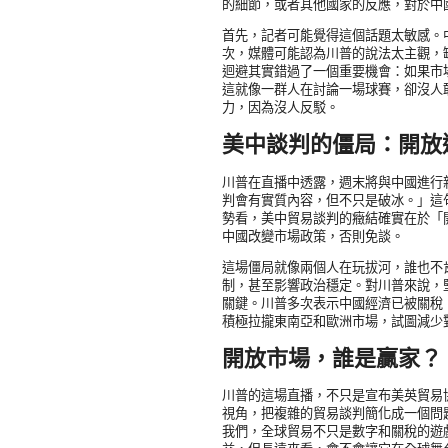
的細節，或者其他國家的反應，對於中
首先，記者可能覺得這個話題太敏感。
次，媒體可能認為川普的說法太主觀，
迴避其實錯過了一個重要機會：如果市
這就像一群人在討論一場球賽，卻沒人
力，因為沒人反駁。
美中談判的僵局：開放
川普在直播中透露，週末將與中國進行
判會有實質內容，但不只是破冰。」這
勢看，美中貿易談判的癥結確實在於「
中國改變市場政策，否則免談。
這場僵局就像兩個人在玩拔河，誰也不
制，甚至影響政治穩定。對川普來說，
關鍵。川普多次表示中國經濟已被關稅
積極拉攏東南亞和歐洲市場，試圖減少
開放市場，誰是贏家？
川普的這場直播，不只是宣布美英貿易
視角，把複雜的貿易談判簡化成一個問
我們，全球貿易不只是數字和關稅的遊