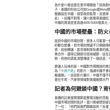
為什麼川普這麼在意市場開放？因為對
子，美國的科技公司如Google或Me
服器設在中國，接受政府監管。反過來，
此）。這種不對等，讓川普覺得美國吃了
中國的貿易逆差高達4000-5000億
中國的市場壁壘：防火
說到中國的市場封閉，很多人可能第一個想到
的數位壁壘。但市場封閉遠不只網路限
資、技術轉讓，甚至限制某些產業的進
業合作，還得公開部分技術細節，這在
例，但他的語氣清楚傳達了一個訊息：
更讓人玩味的是，中國對市場開放的態度
為「
中國不跪
」的影片，強調中國不會
颱風眼」。這段影片顯示，中國不僅不
意在牛肉、汽車等領域對美國敞開大門
記者為何避談中國？背
直播的記者提問環節是整場活動的亮點
中國市場封閉的批評。當川普被問到是
了一句：「他們說我們開啟談判？扯蛋