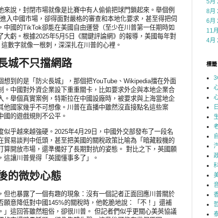
5月 
他來說，封閉市場就像是比賽中有人偷偷把球門鎖起來。舉個例
8月 
ta想進入中國市場，卻得面對嚴格的審查和本地化要求，甚至得把伺
6月 
中國的TikTok卻能在美國自由運營（至少在川普第一任期時如
11月
大虧。根據2025年5月5日《關鍵評論網》的報導，美國每年對
4月 
美元，這數字就像一根刺，深深扎在川普的心裡。
長城不只擋網路
標籤
3
的是「防火長城」，那個把YouTube、Wikipedia擋在外面
制。中國對外資企業設下重重關卡，比如要求外企與本地企業合
入。舉個真實案例，特斯拉在中國設廠時，被要求與上海當地企
其他國家幾乎不可想像。川普在直播中雖然沒直接點名這些案
中國的遊戲規則不公平。
似乎越來越強硬。2025年4月29日，中國外交部發布了一段名
在貿易談判中低頭，甚至把美國的關稅政策比喻為「暗藏殺機的
打算開放市場，還準備好了長期對抗的姿態。 對比之下，英國願
，這讓川普覺得「英國懂事多了」。
後的微妙心態
，但也暴露了一個有趣的現象：沒有一個記者正面回應川普關於
否願意降低對中國145%的關稅時，他乾脆地說：「不！」還補
。」這回答雖然粗俗，卻很川普。 但記者們似乎更關心美英協議