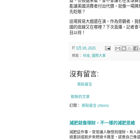
益，但長遠來看，會不會讓它在全球舞
能讓美國消費者付出代價。就像一場牌
先眨眼？
這場貿易大戲還在演，作為旁觀者，我
國的底線又在哪裡？下次直播，記者會
目以待！
於
5月 09, 2025
標籤：
科技
,
國際大事
沒有留言:
張貼留言
較新的文章
訂閱：
張貼留言 (Atom)
減肥就像理財，不一樣的減肥思維
減肥這件事，常常讓人聯想到理財。有人
過重訓或跑步來燃燒卡路里，感覺自己像