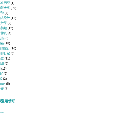
馬來西亞
(1)
國際大事
(89)
減肥
(7)
程式設計
(11)
統計學
(2)
菜脯埕
(12)
菲律賓
(4)
越南
(6)
開箱
(18)
跟團旅行
(16)
廚房日記
(6)
歷史
(11)
韓國
(5)
I
(11)
IY
(9)
O
(2)
inux
(5)
HP
(5)
舉濫用情形