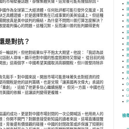
國的市場壁壘話題，卻像集體失聲。這背後可能有幾個原因。
中國作為全球第二大經濟體，任何批評都可能引發外交風波。其
缺乏具體證據，於是選擇聚焦在已成事實的美英協議上。但這種
場開放真是美中談判的癥結，為什麼不問問川普打算怎麼解決？
敢提裁判偏心的問題。這種沉默，反而讓川普的批判顯得更有
還是對抗？
新一輪談判，但他對結果似乎不抱太大期望。他說：「我認為談
句話耐人尋味，顯示他對中國的態度既期待又懷疑。 從目前的局
開放」這兩個字。中國希望美國取消高額關稅，但川普堅持除非
肯先鬆手。對中國來說，開放市場可能意味著失去對經濟的控
A
堅持關稅是他的談判籌碼，也是兌現「讓美國再次偉大」承諾的
D
「重創」，這給了他更多信心繼續施壓。 但另一方面，中國也在
G
對美國的依賴，這讓談判變得更複雜。
L
P
協議的成功，更是對中國市場封閉的一次公開喊話。他用商人的
檢
題：你開不開門？對願意接受新知識的讀者來說，這場直播提醒
戲，背後還有價值觀的碰撞。中國的封閉政策或許保護了短期利