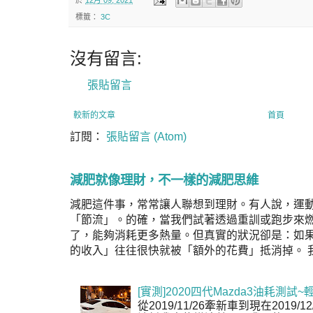
於
12月 09, 2021
標籤：
3C
沒有留言:
張貼留言
較新的文章
首頁
訂閱：
張貼留言 (Atom)
減肥就像理財，不一樣的減肥思維
減肥這件事，常常讓人聯想到理財。有人說，運
「節流」。的確，當我們試著透過重訓或跑步來
了，能夠消耗更多熱量。但真實的狀況卻是：如
的收入」往往很快就被「額外的花費」抵消掉。 我
[實測]2020四代Mazda3油耗測試~
從2019/11/26牽新車到現在2019/