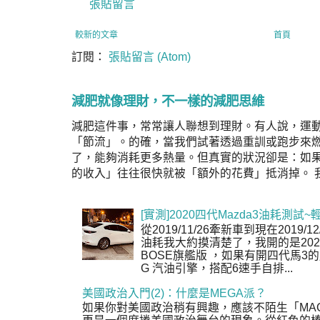
張貼留言
較新的文章
首頁
訂閱：
張貼留言 (Atom)
減肥就像理財，不一樣的減肥思維
減肥這件事，常常讓人聯想到理財。有人說，運
「節流」。的確，當我們試著透過重訓或跑步來
了，能夠消耗更多熱量。但真實的狀況卻是：如
的收入」往往很快就被「額外的花費」抵消掉。 我
[實測]2020四代Mazda3油耗測試~
從2019/11/26牽新車到現在2019/
油耗我大約摸清楚了，我開的是2020年式 
BOSE旗艦版 ，如果有開四代馬3的朋友，
G 汽油引擎，搭配6速手自排...
美國政治入門(2)：什麼是MEGA派？
如果你對美國政治稍有興趣，應該不陌生「MA