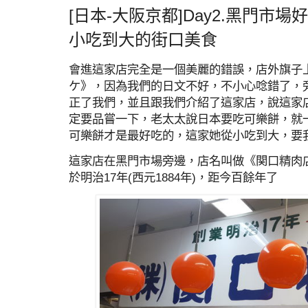
[日本-大阪京都]Day2.黑門市
小吃到大的街口美食
會進這家店完全是一個美麗的錯誤，店外旗子
ケ》，因為我們的日文不好，不小心唸錯了，
正了我們，並且跟我們介紹了這家店，說這家
定要品嘗一下，老太太說日本要吃可樂餅，就
可樂餅才是最好吃的，這家她從小吃到大，要
這家店在黑門市場旁邊，店名叫做《関口精肉
於明治17年(西元1884年)，距今百餘年了